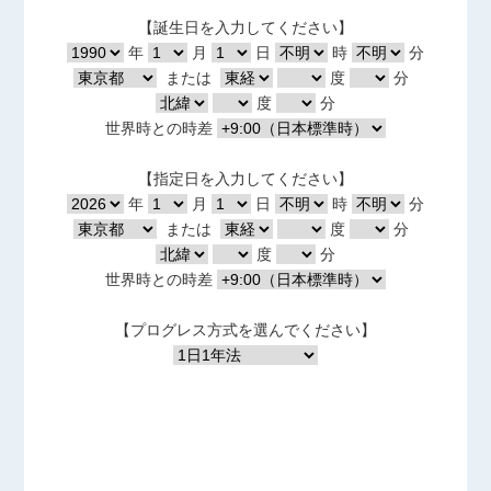
【誕生日を入力してください】
年
月
日
時
分
または
度
分
度
分
世界時との時差
【指定日を入力してください】
年
月
日
時
分
または
度
分
度
分
世界時との時差
【プログレス方式を選んでください】