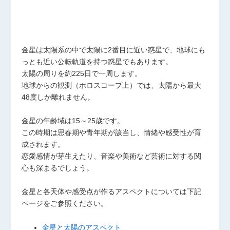
金星は太陽系の中で太陽に2番目に近い惑星で、地球にも
っとも近い公転軌道を持つ惑星でもあります。
太陽の周りを約225日で一周します。
地球からの観測（ホロスコープ上）では、太陽から最大
48度しか離れません。
金星の年齢域は15～25歳です。
この時期は思春期や青年期が該当し、情緒や感受性が育
成されます。
恋愛感情が芽生えたり、音楽や美術など芸術に対する関
心も深まるでしょう。
金星と各天体や感受点が作るアスペクトについては下記
ページをご参照ください。
金星と太陽のアスペクト