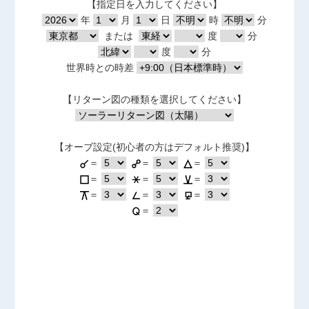
【指定日を入力してください】
年
月
日
時
分
または
度
分
度
分
世界時との時差
【リターン図の種類を選択してください】
【オーブ設定(初心者の方はデフォルト推奨)】
＝
＝
＝
＝
＝
＝
＝
＝
＝
＝