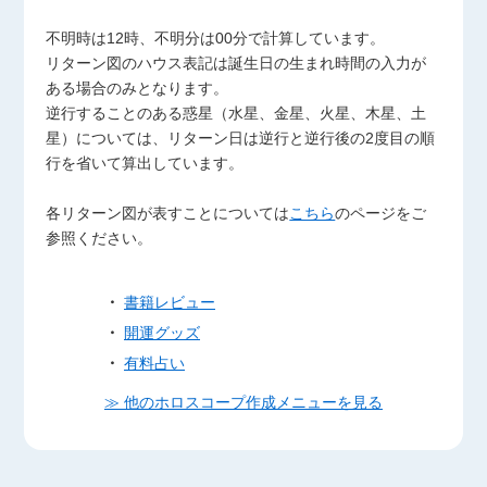
不明時は12時、不明分は00分で計算しています。
リターン図のハウス表記は誕生日の生まれ時間の入力が
ある場合のみとなります。
逆行することのある惑星（水星、金星、火星、木星、土
星）については、リターン日は逆行と逆行後の2度目の順
行を省いて算出しています。
各リターン図が表すことについては
こちら
のページをご
参照ください。
・
書籍レビュー
・
開運グッズ
・
有料占い
≫ 他のホロスコープ作成メニューを見る